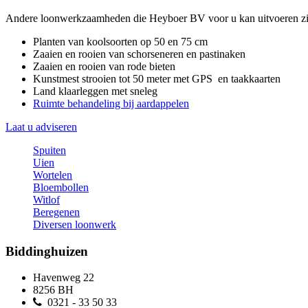
Andere loonwerkzaamheden die Heyboer BV voor u kan uitvoeren zij
Planten van koolsoorten op 50 en 75 cm
Zaaien en rooien van schorseneren en pastinaken
Zaaien en rooien van rode bieten
Kunstmest strooien tot 50 meter met GPS en taakkaarten
Land klaarleggen met sneleg
Ruimte behandeling bij aardappelen
Laat u adviseren
Spuiten
Uien
Wortelen
Bloembollen
Witlof
Beregenen
Diversen loonwerk
Biddinghuizen
Havenweg 22
8256 BH
0321 - 33 50 33