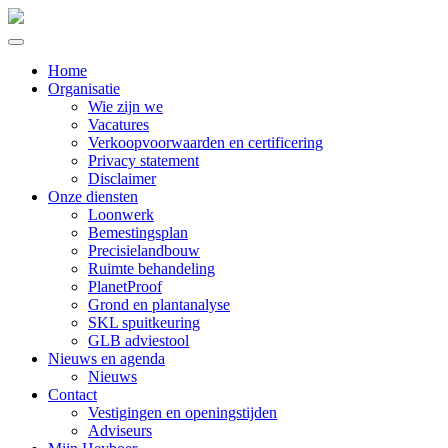
Home
Organisatie
Wie zijn we
Vacatures
Verkoopvoorwaarden en certificering
Privacy statement
Disclaimer
Onze diensten
Loonwerk
Bemestingsplan
Precisielandbouw
Ruimte behandeling
PlanetProof
Grond en plantanalyse
SKL spuitkeuring
GLB adviestool
Nieuws en agenda
Nieuws
Contact
Vestigingen en openingstijden
Adviseurs