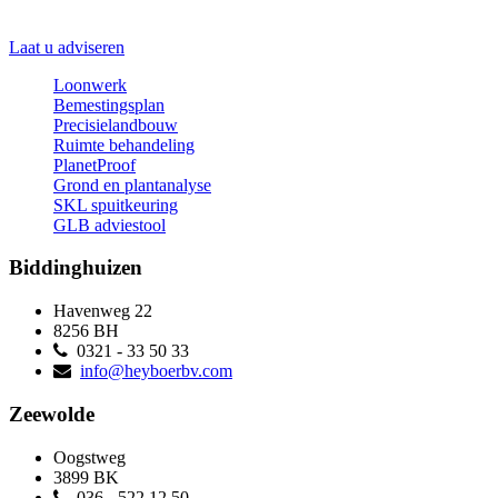
Laat u adviseren
Loonwerk
Bemestingsplan
Precisielandbouw
Ruimte behandeling
PlanetProof
Grond en plantanalyse
SKL spuitkeuring
GLB adviestool
Biddinghuizen
Havenweg 22
8256 BH
0321 - 33 50 33
info@heyboerbv.com
Zeewolde
Oogstweg
3899 BK
036 - 522 12 50