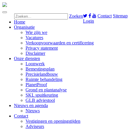
Contact
Sitemap
Zoeken
Login
Home
Organisatie
Wie zijn we
Vacatures
Verkoopvoorwaarden en certificering
Privacy statement
Disclaimer
Onze diensten
Loonwerk
Bemestingsplan
Precisielandbouw
Ruimte behandeling
PlanetProof
Grond en plantanalyse
SKL spuitkeuring
GLB adviestool
Nieuws en agenda
Nieuws
Contact
Vestigingen en openingstijden
Adviseurs