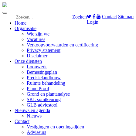
Contact
Sitemap
Zoeken
Login
Home
Organisatie
Wie zijn we
Vacatures
Verkoopvoorwaarden en certificering
Privacy statement
Disclaimer
Onze diensten
Loonwerk
Bemestingsplan
Precisielandbouw
Ruimte behandeling
PlanetProof
Grond en plantanalyse
SKL spuitkeuring
GLB adviestool
Nieuws en agenda
Nieuws
Contact
Vestigingen en openingstijden
Adviseurs