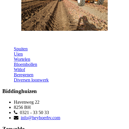
Spuiten
Uien
Wortelen
Bloembollen
Witlof
Beregenen
Diversen loonwerk
Biddinghuizen
Havenweg 22
8256 BH
0321 - 33 50 33
info@heyboerbv.com
Zeewolde