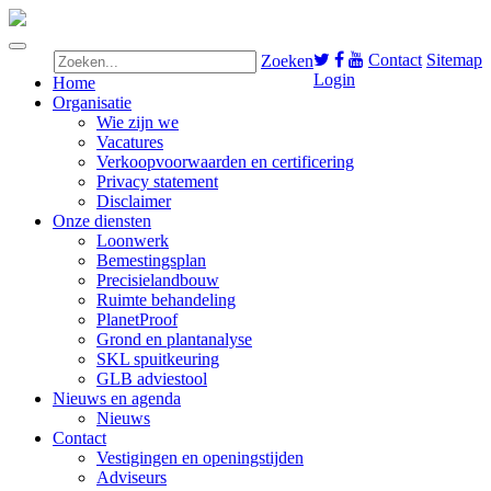
Contact
Sitemap
Zoeken
Login
Home
Organisatie
Wie zijn we
Vacatures
Verkoopvoorwaarden en certificering
Privacy statement
Disclaimer
Onze diensten
Loonwerk
Bemestingsplan
Precisielandbouw
Ruimte behandeling
PlanetProof
Grond en plantanalyse
SKL spuitkeuring
GLB adviestool
Nieuws en agenda
Nieuws
Contact
Vestigingen en openingstijden
Adviseurs