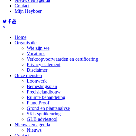
Nieuws en agenda
Contact
Mijn Heyboer
×
Home
Organisatie
Wie zijn we
Vacatures
Verkoopvoorwaarden en certificering
Privacy statement
Disclaimer
Onze diensten
Loonwerk
Bemestingsplan
Precisielandbouw
Ruimte behandeling
PlanetProof
Grond en plantanalyse
SKL spuitkeuring
GLB adviestool
Nieuws en agenda
Nieuws
Contact