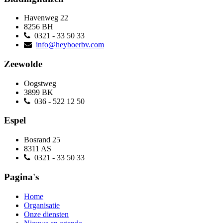
Havenweg 22
8256 BH
0321 - 33 50 33
info@heyboerbv.com
Zeewolde
Oogstweg
3899 BK
036 - 522 12 50
Espel
Bosrand 25
8311 AS
0321 - 33 50 33
Pagina's
Home
Organisatie
Onze diensten