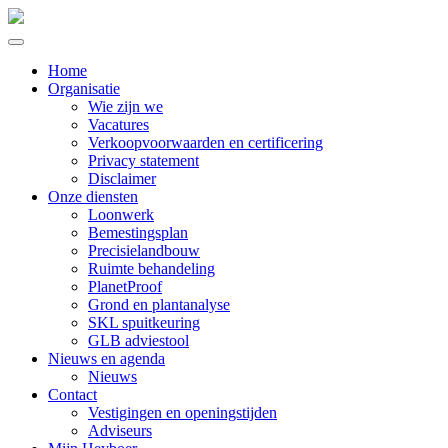
Home
Organisatie
Wie zijn we
Vacatures
Verkoopvoorwaarden en certificering
Privacy statement
Disclaimer
Onze diensten
Loonwerk
Bemestingsplan
Precisielandbouw
Ruimte behandeling
PlanetProof
Grond en plantanalyse
SKL spuitkeuring
GLB adviestool
Nieuws en agenda
Nieuws
Contact
Vestigingen en openingstijden
Adviseurs