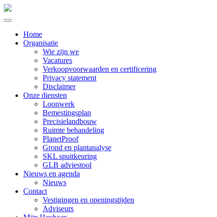
Home
Organisatie
Wie zijn we
Vacatures
Verkoopvoorwaarden en certificering
Privacy statement
Disclaimer
Onze diensten
Loonwerk
Bemestingsplan
Precisielandbouw
Ruimte behandeling
PlanetProof
Grond en plantanalyse
SKL spuitkeuring
GLB adviestool
Nieuws en agenda
Nieuws
Contact
Vestigingen en openingstijden
Adviseurs