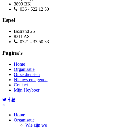
3899 BK
036 - 522 12 50
Espel
Bosrand 25
8311 AS
0321 - 33 50 33
Pagina's
Home
Organisatie
Onze diensten
Nieuws en agenda
Contact
Mijn Heyboer
×
Home
Organisatie
Wie zijn we